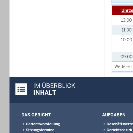
Uhrze
13:00
11:30
10:00
09:0
Weitere T
IM ÜBERBLICK
Justiz-Portal im Überblick:
INHALT
DAS GERICHT
AUFGABEN
Gerichtsvorstellung
Geschäftsverte
Sitzungstermine
Gerichtsbezirk