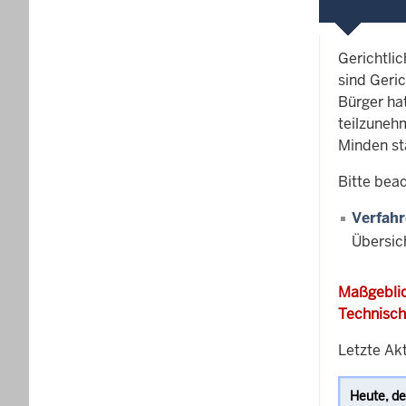
Gerichtli
sind Geric
Bürger ha
teilzunehm
Minden st
Bitte bea
Verfahr
Übersic
Maßgeblic
Technisch
Letzte Ak