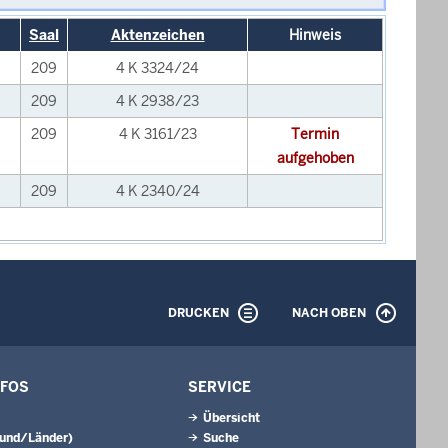
Saal
Aktenzeichen
Hinweis
209
4 K 3324/24
209
4 K 2938/23
209
4 K 3161/23
Termin
aufgehoben
209
4 K 2340/24
DRUCKEN
NACH OBEN
NFOS
SERVICE
Übersicht
Bund/Länder)
Suche