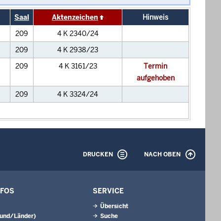
Saal
Aktenzeichen
Hinweis
209
4 K 2340/24
209
4 K 2938/23
209
4 K 3161/23
Termin
aufgehoben
209
4 K 3324/24
DRUCKEN
NACH OBEN
NFOS
SERVICE
Übersicht
Bund/Länder)
Suche