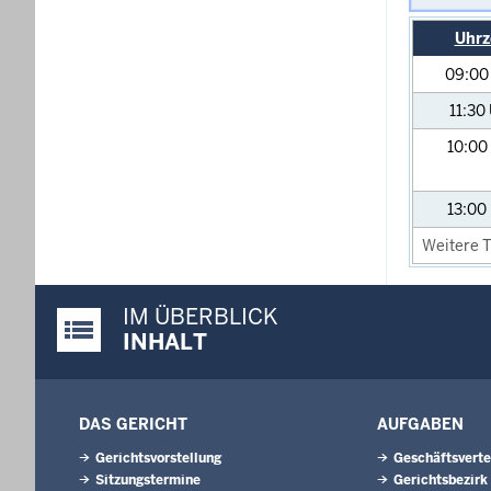
Uhrz
09:0
11:30
10:00
13:00
Weitere T
IM ÜBERBLICK
Justiz-Portal im Überblick:
INHALT
DAS GERICHT
AUFGABEN
Gerichtsvorstellung
Geschäftsverte
Sitzungstermine
Gerichtsbezirk