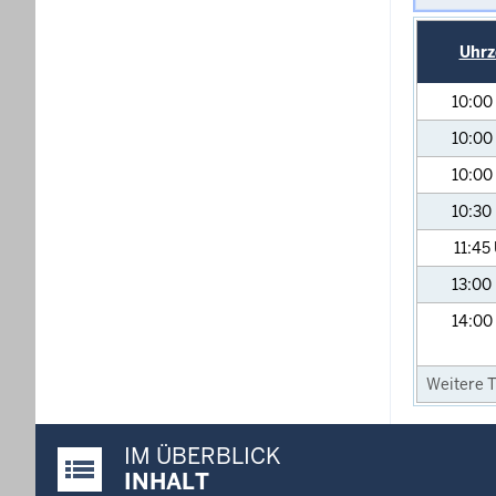
Uhrz
10:00
10:00
10:00
10:30
11:45
13:00
14:00
Weitere T
IM ÜBERBLICK
Justiz-Portal im Überblick:
INHALT