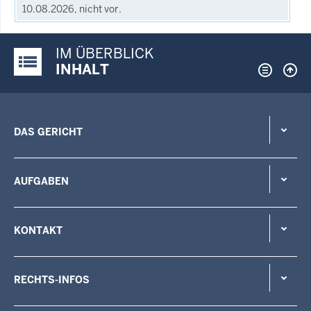
10.08.2026, nicht vor.
IM ÜBERBLICK
Justiz-Portal im Überblick:
INHALT
DAS GERICHT
AUFGABEN
KONTAKT
RECHTS-INFOS