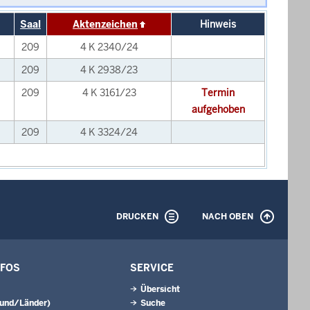
Saal
Aktenzeichen
Hinweis
209
4 K 2340/24
209
4 K 2938/23
209
4 K 3161/23
Termin
aufgehoben
209
4 K 3324/24
DRUCKEN
NACH OBEN
NFOS
SERVICE
Übersicht
Bund/Länder)
Suche