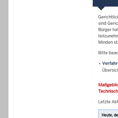
Gerichtli
sind Geric
Bürger ha
teilzunehm
Minden st
Bitte bea
Verfahr
Übersic
Maßgeblic
Technisch
Letzte Ak