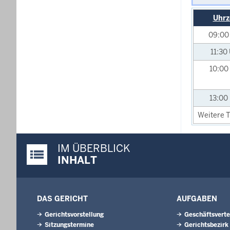
Uhrz
09:0
11:30
10:00
13:00
Weitere T
IM ÜBERBLICK
Justiz-Portal im Überblick:
INHALT
DAS GERICHT
AUFGABEN
Gerichtsvorstellung
Geschäftsverte
Sitzungstermine
Gerichtsbezirk