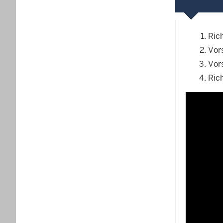
Ric
Vor
Vor
Ric