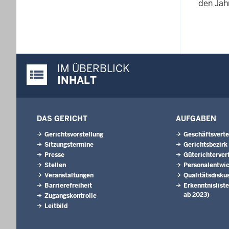
den Jah
IM ÜBERBLICK
Justiz-Portal im Überblick:
INHALT
DAS GERICHT
AUFGABEN
Gerichtsvorstellung
Geschäftsverte
Sitzungstermine
Gerichtsbezirk
Presse
Güterichterver
Stellen
Personalentwi
Veranstaltungen
Qualitätsdisku
Barrierefreiheit
Erkenntnisliste
ab 2023)
Zugangskontrolle
Leitbild