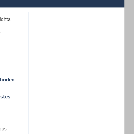
ichts
r
Minden
rstes
aus