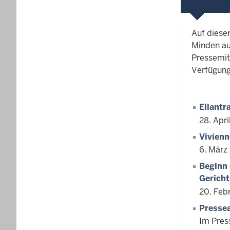
Auf diese
Minden au
Pressemit
Verfügung
Eilantr
28. Apri
Vivienn
6. März
Beginn 
Gericht
20. Feb
Presse
Im Pres