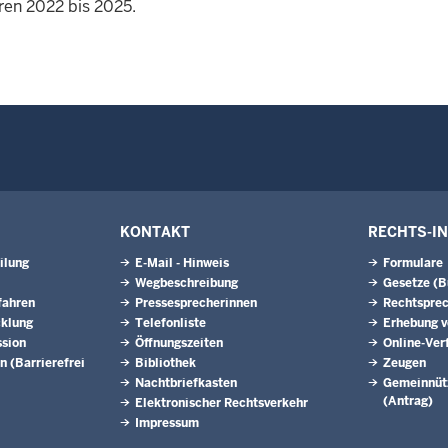
ren 2022 bis 2025.
KONTAKT
RECHTS-I
ilung
E-Mail - Hinweis
Formulare
Wegbeschreibung
Gesetze (
fahren
Pressesprecherinnen
Rechtspre
cklung
Telefonliste
Erhebung v
ssion
Öffnungszeiten
Online-Ver
n (Barrierefrei
Bibliothek
Zeugen
Nachtbriefkasten
Gemeinnütz
(Antrag)
Elektronischer Rechtsverkehr
Impressum