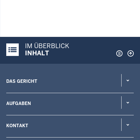
IM ÜBERBLICK
Justiz-Portal im Überblick:
INHALT
DAS GERICHT
AUFGABEN
KONTAKT