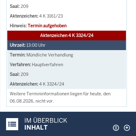
209
4 K 3161/23
Termin aufgehoben
Aktenzeichen 4 K 3324/24
13:00
Uhr
Mündliche Verhandlung
Hauptverfahren
209
4 K 3324/24
Weitere Termininformationen liegen für heute, den
06.08.2026, nicht vor.
IM ÜBERBLICK
Justiz-Portal im Überblick:
INHALT