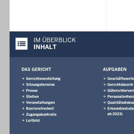
IM ÜBERBLICK
Justiz-Portal im Überblick:
INHALT
DAS GERICHT
AUFGABEN
Gerichtsvorstellung
Geschäftsverte
Sitzungstermine
Gerichtsbezirk
Presse
Güterichterver
Stellen
Personalentwi
Veranstaltungen
Qualitätsdisku
Barrierefreiheit
Erkenntnisliste
ab 2023)
Zugangskontrolle
Leitbild