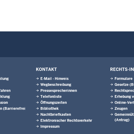
KONTAKT
RECHTS-I
ilung
E-Mail - Hinweis
Formulare
Wegbeschreibung
Gesetze (
fahren
Pressesprecherinnen
Rechtspre
cklung
Telefonliste
Erhebung v
ssion
Öffnungszeiten
Online-Ver
n (Barrierefrei
Bibliothek
Zeugen
Nachtbriefkasten
Gemeinnütz
(Antrag)
Elektronischer Rechtsverkehr
Impressum