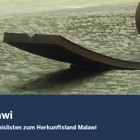
awi
islisten zum Herkunftsland Malawi