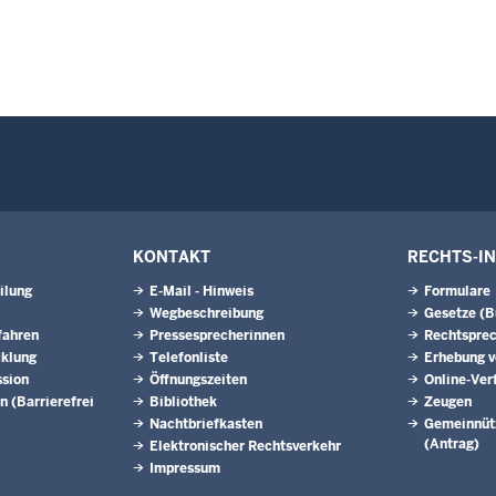
KONTAKT
RECHTS-I
ilung
E-Mail - Hinweis
Formulare
Wegbeschreibung
Gesetze (
fahren
Pressesprecherinnen
Rechtspre
cklung
Telefonliste
Erhebung v
ssion
Öffnungszeiten
Online-Ver
n (Barrierefrei
Bibliothek
Zeugen
Nachtbriefkasten
Gemeinnütz
(Antrag)
Elektronischer Rechtsverkehr
Impressum