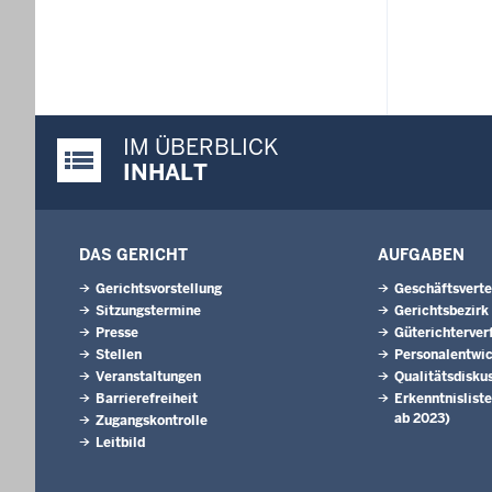
IM ÜBERBLICK
Justiz-Portal im Überblick:
INHALT
DAS GERICHT
AUFGABEN
Gerichtsvorstellung
Geschäftsverte
Sitzungstermine
Gerichtsbezirk
Presse
Güterichterver
Stellen
Personalentwi
Veranstaltungen
Qualitätsdisku
Barrierefreiheit
Erkenntnisliste
ab 2023)
Zugangskontrolle
Leitbild