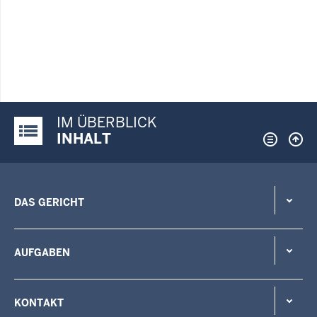
IM ÜBERBLICK
Justiz-Portal im Überblick:
INHALT
DAS GERICHT
AUFGABEN
KONTAKT