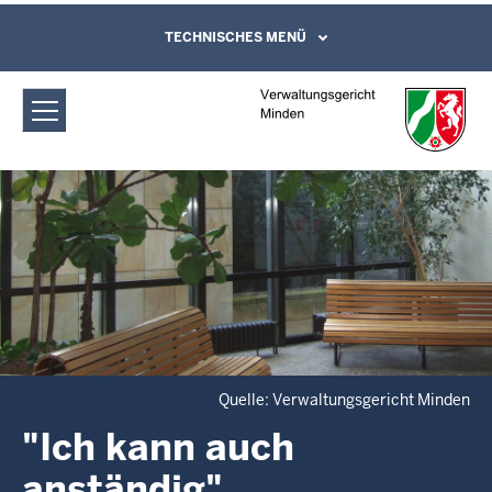
Direkt zum Inhalt
Verwaltungsgericht Minden: "Ich kann
TECHNISCHES MENÜ
Leichte Sprache, Gebärdensprachenvideo
und Kontaktformular
auch anständig"
Quelle: Verwaltungsgericht Minden
"Ich kann auch
anständig"