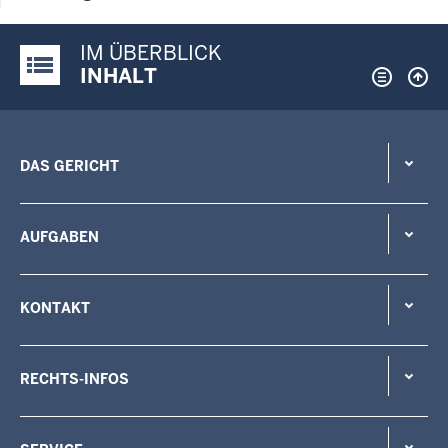
IM ÜBERBLICK
Justiz-Portal im Überblick:
INHALT
DAS GERICHT
AUFGABEN
KONTAKT
RECHTS-INFOS