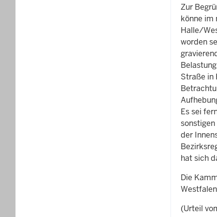
Zur Begrü
könne im 
Halle/Wes
worden se
gravierend
Belastung
Straße in 
Betrachtu
Aufhebung
Es sei fer
sonstigen
der Innens
Bezirksre
hat sich d
Die Kamme
Westfalen
(Urteil vo