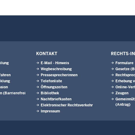
KONTAKT
RECHTS-I
ilung
E-Mail - Hinweis
Formulare
Wegbeschreibung
Gesetze (
fahren
Pressesprecherinnen
Rechtspre
cklung
Telefonliste
Erhebung v
ssion
Öffnungszeiten
Online-Ver
n (Barrierefrei
Bibliothek
Zeugen
Nachtbriefkasten
Gemeinnütz
(Antrag)
Elektronischer Rechtsverkehr
Impressum