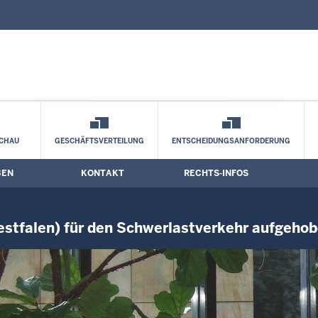
nd Kontaktformular
r Ortsdurchfahrt in Halle (Westfalen) 
CHAU
GESCHÄFTSVERTEILUNG
ENTSCHEIDUNGSANFORDERUNG
BEN
KONTAKT
RECHTS-INFOS
Westfalen) für den Schwerlastverkehr aufgeho