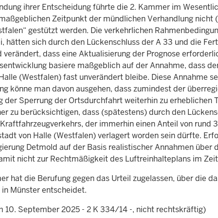
ndung ihrer Entscheidung führte die 2. Kammer im Wesentli
maßgeblichen Zeitpunkt der mündlichen Verhandlung nicht (
tfalen“ gestützt werden. Die verkehrlichen Rahmenbedingunge
i, hätten sich durch den Lückenschluss der A 33 und die Fert
 verändert, dass eine Aktualisierung der Prognose erforderlic
sentwicklung basiere maßgeblich auf der Annahme, dass de
Halle (Westfalen) fast unverändert bleibe. Diese Annahme sei
ng könne man davon ausgehen, dass zumindest der überregio
 der Sperrung der Ortsdurchfahrt weiterhin zu erheblichen T
ner zu berücksichtigen, dass (spätestens) durch den Lückens
 Kraftfahrzeugverkehrs, der immerhin einen Anteil von rund 
tadt von Halle (Westfalen) verlagert worden sein dürfte.
Erfo
gierung Detmold auf der Basis realistischer Annahmen über 
amit nicht zur Rechtmäßigkeit des Luftreinhalteplans im Zeit
r hat die Berufung gegen das Urteil zugelassen, über die d
 in Münster entscheidet.
m 10. September 2025 - 2 K 334/14 -, nicht rechtskräftig)