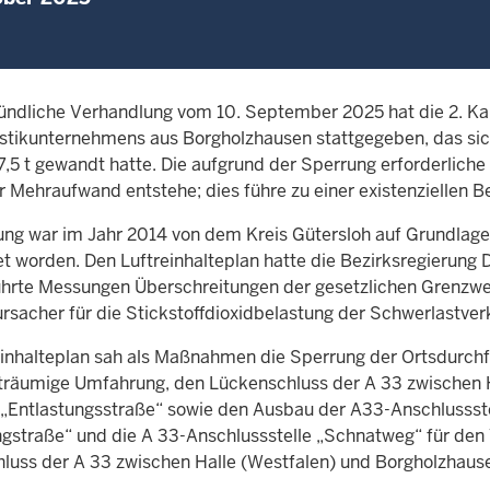
ündliche Verhandlung vom 10. September 2025 hat die 2. K
istikunternehmens aus Borgholzhausen stattgegeben, das sic
7,5 t gewandt hatte. Die aufgrund der Sperrung erforderliche
ler Mehraufwand entstehe; dies führe zu einer existenziellen
ung war im Jahr 2014 von dem Kreis Gütersloh auf Grundlage 
t worden. Den Luftreinhalteplan hatte die Bezirksregierung 
hrte Messungen Überschreitungen der gesetzlichen Grenzwert
rsacher für die Stickstoffdioxidbelastung der Schwerlastver
einhalteplan sah als Maßnahmen die Sperrung der Ortsdurchfah
träumige Umfahrung, den Lückenschluss der A 33 zwischen H
„Entlastungsstraße“ sowie den Ausbau der A33-Anschlussste
ngstraße“ und die A 33-Anschlussstelle „Schnatweg“ für den 
luss der A 33 zwischen Halle (Westfalen) und Borgholzhause