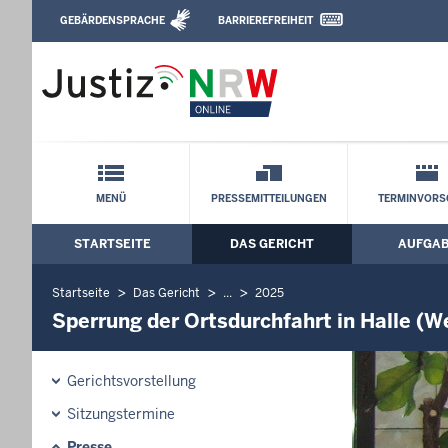
Direkt zum Inhalt
GEBÄRDENSPRACHE
BARRIEREFREIHEIT
Leichte Sprache, Gebärdensprachenvideo u
Verwaltungsgericht Minden: Sperrung de
Schnellnavigation mit Volltext-Suche
MENÜ
PRESSEMITTEILUNGEN
TERMINVORS
STARTSEITE
DAS GERICHT
AUFGA
Hauptmenü: Hauptnavigation
Startseite
Das Gericht
...
2025
Sperrung der Ortsdurchfahrt in Halle (
Gerichtsvorstellung
Sitzungstermine
Presse