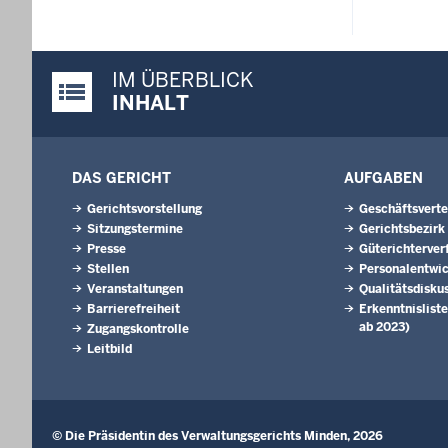
IM ÜBERBLICK
Justiz-Portal im Überblick:
INHALT
DAS GERICHT
AUFGABEN
Gerichtsvorstellung
Geschäftsverte
Sitzungstermine
Gerichtsbezirk
Presse
Güterichterver
Stellen
Personalentwi
Veranstaltungen
Qualitätsdisku
Barrierefreiheit
Erkenntnisliste
ab 2023)
Zugangskontrolle
Leitbild
© Die Präsidentin des Verwaltungsgerichts Minden, 2026