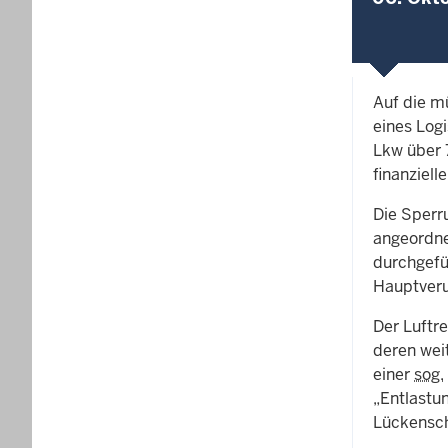
Auf die m
eines Log
Lkw über 
finanziel
Die Sperr
angeordne
durchgefü
Hauptveru
Der Luftr
deren wei
einer
sog.
„Entlastu
Lückensch