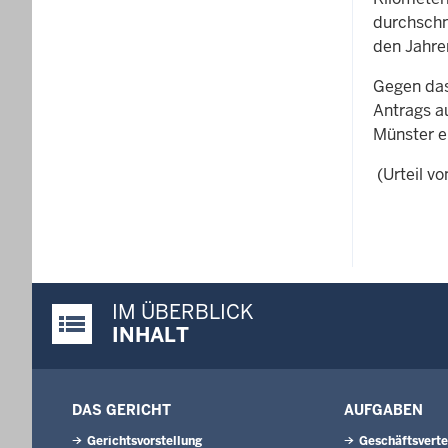
durchschn
den Jahre
Gegen das
Antrags a
Münster e
(Urteil vo
IM ÜBERBLICK
Justiz-Portal im Überblick:
INHALT
DAS GERICHT
AUFGABEN
Gerichtsvorstellung
Geschäftsverte