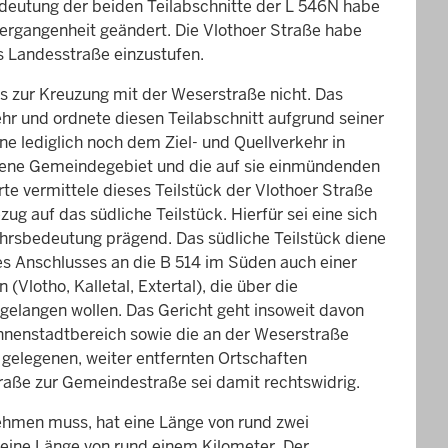
edeutung der beiden Teilabschnitte der L 546N habe
ergangenheit geändert. Die Vlothoer Straße habe
s Landesstraße einzustufen.
is zur Kreuzung mit der Weserstraße nicht. Das
r und ordnete diesen Teilabschnitt aufgrund seiner
e lediglich noch dem Ziel- und Quellverkehr in
ssene Gemeindegebiet und die auf sie einmündenden
e vermittele dieses Teilstück der Vlothoer Straße
g auf das südliche Teilstück. Hierfür sei eine sich
hrsbedeutung prägend. Das südliche Teilstück diene
es Anschlusses an die B 514 im Süden auch einer
lotho, Kalletal, Extertal), die über die
elangen wollen. Das Gericht geht insoweit davon
 Innenstadtbereich sowie die an der Weserstraße
gelegenen, weiter entfernten Ortschaften
traße zur Gemeindestraße sei damit rechtswidrig.
ehmen muss, hat eine Länge von rund zwei
 eine Länge von rund einem Kilometer. Der