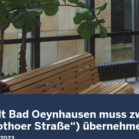
t Bad Oeynhausen muss zwe
othoer Straße“) übernehm
 2023