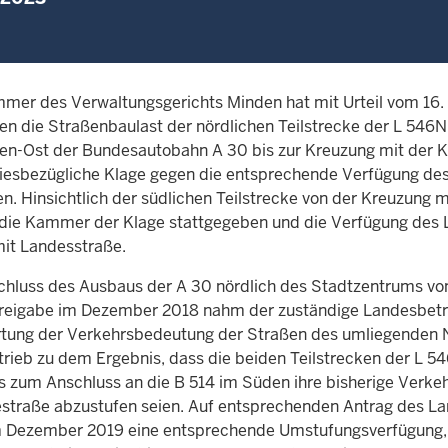
mmer des Verwaltungsgerichts Minden hat mit Urteil vom 16.
n die Straßenbaulast der nördlichen Teilstrecke der L 546N 
n-Ost der Bundesautobahn A 30 bis zur Kreuzung mit der 
diesbezügliche Klage gegen die entsprechende Verfügung d
n. Hinsichtlich der südlichen Teilstrecke von der Kreuzung m
 die Kammer der Klage stattgegeben und die Verfügung des L
mit Landesstraße.
hluss des Ausbaus der A 30 nördlich des Stadtzentrums v
reigabe im Dezember 2018 nahm der zuständige Landesbetr
ung der Verkehrsbedeutung der Straßen des umliegenden Net
rieb zu dem Ergebnis, dass die beiden Teilstrecken der L 
s zum Anschluss an die B 514 im Süden ihre bisherige Verkeh
traße abzustufen seien. Auf entsprechenden Antrag des Lan
 Dezember 2019 eine entsprechende Umstufungsverfügung, 