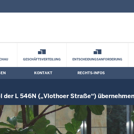
nd Kontaktformular
Oeynhausen muss zwei Drittel der L 54
CHAU
GESCHÄFTSVERTEILUNG
ENTSCHEIDUNGSANFORDERUNG
BEN
KONTAKT
RECHTS-INFOS
l der L 546N („Vlothoer Straße“) übernehme