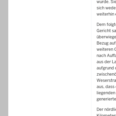
wurde. Si
sich wede
weiterhin
Dem folgt
Gericht s
überwiege
Bezug auf
weiteren 
nach Auffa
aus der L
aufgrund 
zwischenör
Weserstra
aus, dass
liegenden
generiert
Der nördl
Kilometer