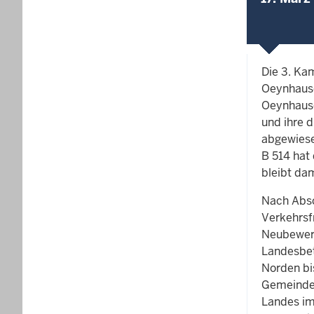
Die 3. Ka
Oeynhause
Oeynhause
und ihre 
abgewiese
B 514 hat
bleibt da
Nach Absc
Verkehrsf
Neubewert
Landesbet
Norden bi
Gemeindes
Landes im