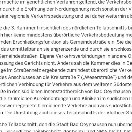
e machte im gerichtlichen Verfahren geltend, die Verkehrsb
r durch die Eröffnung der Nordumgehung noch sonst in der V
 eine regionale Verkehrsbedeutung und sei daher weiterhin al
e die 3. Kammer hinsichtlich des nördlichen Teilabschnitts b
ah hier keine mindestens überörtliche Verkehrsbedeutung meh
nden Erschließungsfunktion als Gemeindestraße ein. Sie dien
 das unmittelbar an sie angrenzende und durch sie erschlo
Gemeindestraßen. Eigene Verkehrsverbindungen in andere Ort
ssung des Gerichts nicht. Anders sah die Kammer dies in Bezu
age im Straßennetz ergebende zumindest überörtliche Verke
des Anschlusses an die Kreisstraße 7 („Weserstraße“) und d
tlichen Verbindung für Verkehre aus dem weiteren Südosten (V
ße in den südlichen Innenstadtbereich von Bad Oeynhausen g
 die zahlreichen Kureinrichtungen und Kliniken im südlichen
 Gewerbegebiete hinreichende Verkehre auch aus südöstlich 
en. Die Umstufung auch dieses Teilabschnitts der Vlothoer S
iche Teilabschnitt, den die Stadt Bad Oeynhausen nun übern
n. Der südliche Teilabschnitt, der beim Land
NRW
bleibt, hat