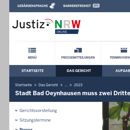
Direkt zum Inhalt
GEBÄRDENSPRACHE
BARRIEREFREIHEIT
Leichte Sprache, Gebärdensprachenvideo u
Verwaltungsgericht Minden: Stadt Bad 
Schnellnavigation mit Volltext-Suche
MENÜ
PRESSEMITTEILUNGEN
TERMINVORS
STARTSEITE
DAS GERICHT
AUFGA
Hauptmenü: Hauptnavigation
Startseite
Das Gericht
...
2023
Stadt Bad Oeynhausen muss zwei Dritte
Gerichtsvorstellung
Sitzungstermine
Presse