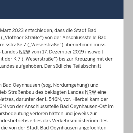
 März 2023 entschieden, dass die Stadt Bad
(„Vlothoer Straße“) von der Anschlussstelle Bad
Kreisstraße 7 („Weserstraße“) übernehmen muss
es Landes
NRW
vom 17. Dezember 2019 insoweit
it der K 7 („Weserstraße“) bis zur Kreuzung mit der
andes aufgehoben. Der südliche Teilabschnitt
on Bad Oeynhausen (
sog.
Nordumgehung) und
ieb Straßenbau des beklagten Landes
NRW
eine
zes, darunter der L 546N, vor. Hierbei kam der
546N von der Anschlussstelle Bad Oeynhausen-Ost im
rsbedeutung verloren hätten und jeweils zur
desbetriebs erlies das Verkehrsministerium des
die von der Stadt Bad Oeynhausen angefochten