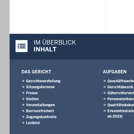
IM ÜBERBLICK
Justiz-Portal im Überblick:
INHALT
DAS GERICHT
AUFGABEN
Gerichtsvorstellung
Geschäftsverte
Sitzungstermine
Gerichtsbezirk
Presse
Güterichterver
Stellen
Personalentwi
Veranstaltungen
Qualitätsdisku
Barrierefreiheit
Erkenntnisliste
ab 2023)
Zugangskontrolle
Leitbild