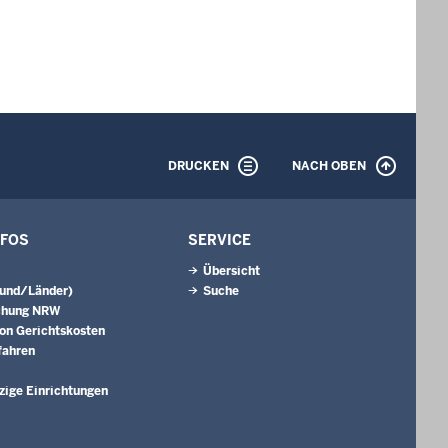
DRUCKEN
NACH OBEN
NFOS
SERVICE
Übersicht
Bund/Länder)
Suche
chung NRW
on Gerichtskosten
fahren
ige Einrichtungen