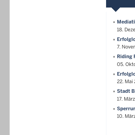
Mediati
18. Dez
Erfolgl
7. Nove
Riding 
05. Okt
Erfolgl
22. Mai
Stadt B
17. Mär
Sperru
10. Mär